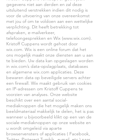
gegevens niet aan derden en zal deze
uitsluitend verstrekken indien dit nodig is
voor de uitvoering van onze overeenkomst
met jou of om te voldoen aan een wettelijke
verplichting. Dit heeft betrekking tot
afspraken, e-mailverkeer,
telefoongesprekken en Wix (
www.wix.com
).
Kristoff Cuppens wordt gehost door
wix.com. Wix is een online forum dat het
ons mogelijk maakt onze diensten aan u aan
te bieden. Uw data kan opgeslagen worden
in wix.com’s data-opslagplaats, databases
en algemene wix.com applicaties. Deze
bewaren data op beveiligde servers achter
een firewall. Wix maakt gebruik van cookies
en IP-adressen om Kristoff Cuppens te
voorzien van analyses. Onze website
beschikt over een aantal social-
mediaknoppen die het mogelijk maken ons
beeldmateriaal makkelijk te delen, het is pas
wanneer u bijvoorbeeld klikt op een van de
sociale-mediaknoppen op onze website en
u wordt omgeleid via aparte
browservensters of applicaties ( Facebook,
Twitter, Pinterest Tumblr, e-mail, etc.) naar