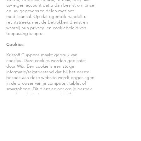
uw eigen account dat u dan beslist om onze
en uw gegevens te delen met het
mediakanaal. Op dat ogenblik handelt u
rechtstreeks met de betrokken dienst en
waarbij hun privacy- en cookiebeleid van
toepassing is op u.
Cookies:
Kristoff Cuppens maakt gebruik van
cookies. Deze cookies worden geplaatst
door Wix. Een cookie is een stukje
informatie/tekstbestand dat bij het eerste
bezoek aan deze website wordt opgeslagen
in de browser van je computer, tablet of
smartphone. Dit dient ervoor om je bezoek
aan de website te vergemakkelijken,
efficiënter te laten verlopen en om de
website aan te passen aan jouw persoonlijke
voorkeuren. De meeste browsers zijn
geconfigureerd zodat je cookies kan
accepteren of verwerpen. Je kan je browser
dus zo instellen dat deze geen cookies
meer opslaat. Eerder opgeslagen cookies
kan je ook van je browser verwijderen. Wij